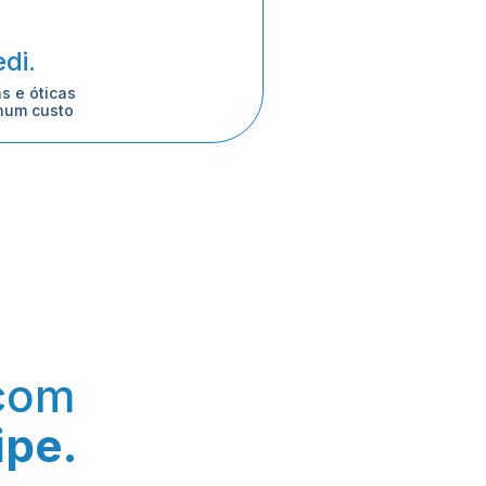
di.
 e óticas 
um custo 
Converse com 
ipe.