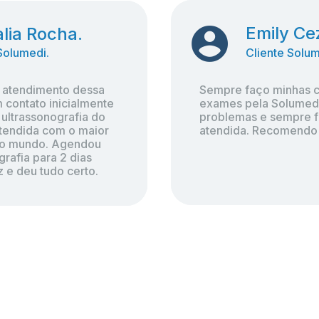
Emily Ce
Emily Ce
lia Rocha.
lia Rocha.
Cliente Solum
Cliente Solum
Solumedi.
Solumedi.
Sempre faço minhas co
Sempre faço minhas co
 atendimento dessa 
 atendimento dessa 
exames pela Solumedi,
exames pela Solumedi,
 contato inicialmente 
 contato inicialmente 
problemas e sempre fu
problemas e sempre fu
ultrassonografia do 
ultrassonografia do 
atendida. Recomendo 
atendida. Recomendo 
tendida com o maior 
tendida com o maior 
do mundo. Agendou 
do mundo. Agendou 
rafia para 2 dias 
rafia para 2 dias 
iz e deu tudo certo.
iz e deu tudo certo.