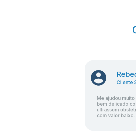
Rebec
Rebec
Cliente 
Cliente 
Me ajudou muito
Me ajudou muito
bem delicado con
bem delicado con
ultrassom obstétr
ultrassom obstétr
com valor baixo.
com valor baixo.