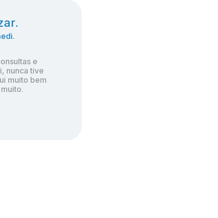
zar.
zar.
edi.
edi.
nsultas e 
nsultas e 
 nunca tive 
 nunca tive 
i muito bem 
i muito bem 
muito.
muito.