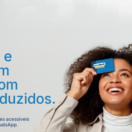
e 
m 
om 
eduzidos.
s acessíveis 
hatsApp.