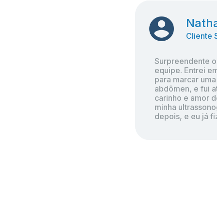
Natha
Natha
Cliente 
Cliente 
Surpreendente o
Surpreendente o
equipe. Entrei em
equipe. Entrei em
para marcar uma 
para marcar uma 
abdômen, e fui a
abdômen, e fui a
carinho e amor 
carinho e amor 
minha ultrassonog
minha ultrassonog
depois, e eu já f
depois, e eu já f