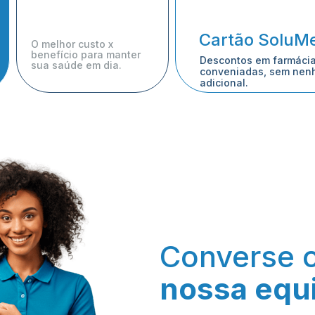
Cartão SoluMe
O melhor custo x 
benefício para manter 
Descontos em farmácias
sua saúde em dia.
conveniadas, sem nenh
adicional.
nossa equ