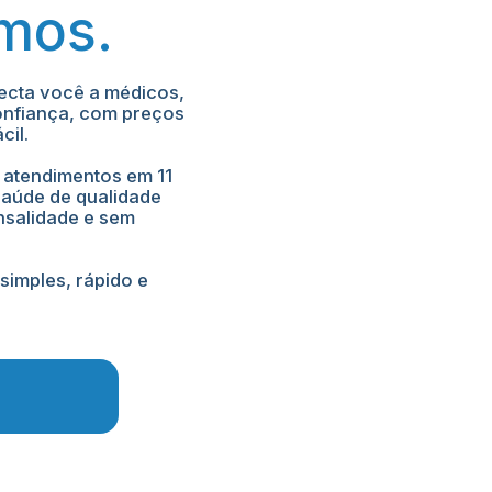
mos.
cta você a médicos, 
confiança, com preços 
cil.
 atendimentos em 11 
saúde de qualidade 
salidade e sem 
simples, rápido e 
!