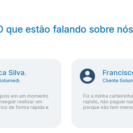
O que estão falando sobre nós
O que estão falando sobre nós
a Silva.
a Silva.
Francisc
Francisc
Solumedi.
Solumedi.
Cliente Solum
Cliente Solum
 pois em um momento 
 pois em um momento 
Fiz a minha carteirinha 
Fiz a minha carteirinha 
seguir realizar um 
seguir realizar um 
rápido, não paguei nad
rápido, não paguei nad
ico de forma rápida e 
ico de forma rápida e 
porque não tem mensa
porque não tem mensa