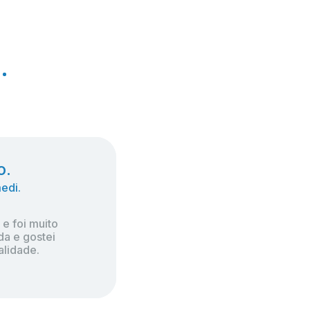
.
.
o.
o.
edi.
edi.
e foi muito 
e foi muito 
a e gostei 
a e gostei 
lidade.
lidade.